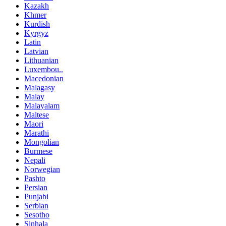
Kazakh
Khmer
Kurdish
Kyrgyz
Latin
Latvian
Lithuanian
Luxembou..
Macedonian
Malagasy
Malay
Malayalam
Maltese
Maori
Marathi
Mongolian
Burmese
Nepali
Norwegian
Pashto
Persian
Punjabi
Serbian
Sesotho
Sinhala