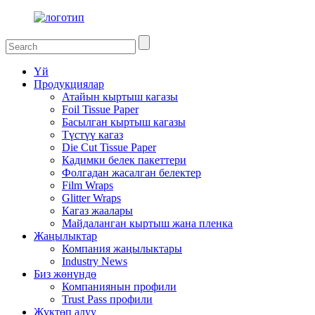
Үй
Продукциялар
Атайын кыртыш кагазы
Foil Tissue Paper
Басылган кыртыш кагазы
Түстүү кагаз
Die Cut Tissue Paper
Кадимки белек пакеттери
Фолгадан жасалган белектер
Film Wraps
Glitter Wraps
Кагаз жаалары
Майдаланган кыртыш жана пленка
Жаңылыктар
Компания жаңылыктары
Industry News
Биз жөнүндө
Компаниянын профили
Trust Pass профили
Жүктөп алуу