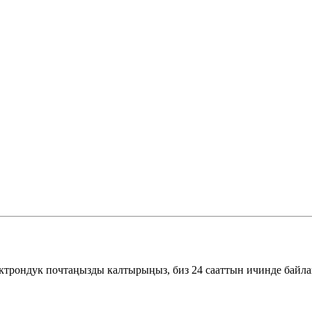
ектрондук почтаңызды калтырыңыз, биз 24 сааттын ичинде байл