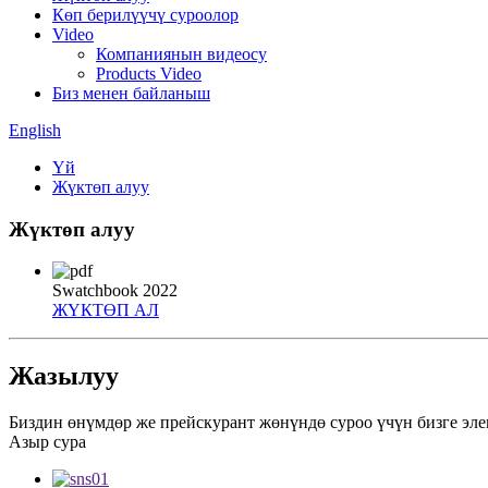
Көп берилүүчү суроолор
Video
Компаниянын видеосу
Products Video
Биз менен байланыш
English
Үй
Жүктөп алуу
Жүктөп алуу
Swatchbook 2022
ЖҮКТӨП АЛ
Жазылуу
Биздин өнүмдөр же прейскурант жөнүндө суроо үчүн бизге эл
Азыр сура