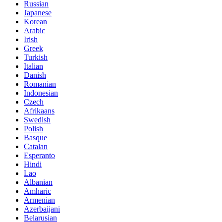
Russian
Japanese
Korean
Arabic
Irish
Greek
Turkish
Italian
Danish
Romanian
Indonesian
Czech
Afrikaans
Swedish
Polish
Basque
Catalan
Esperanto
Hindi
Lao
Albanian
Amharic
Armenian
Azerbaijani
Belarusian