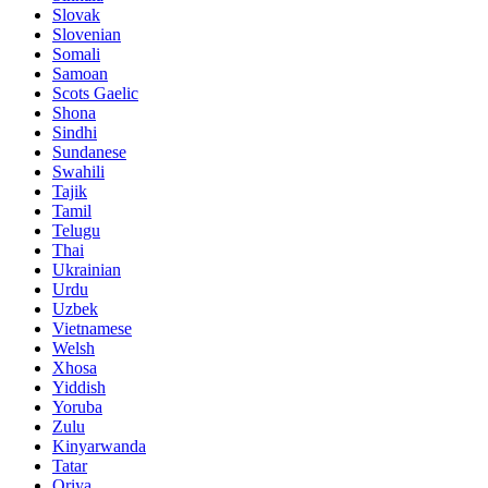
Slovak
Slovenian
Somali
Samoan
Scots Gaelic
Shona
Sindhi
Sundanese
Swahili
Tajik
Tamil
Telugu
Thai
Ukrainian
Urdu
Uzbek
Vietnamese
Welsh
Xhosa
Yiddish
Yoruba
Zulu
Kinyarwanda
Tatar
Oriya