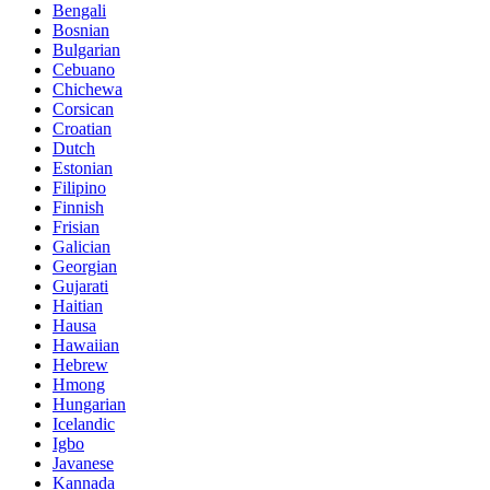
Bengali
Bosnian
Bulgarian
Cebuano
Chichewa
Corsican
Croatian
Dutch
Estonian
Filipino
Finnish
Frisian
Galician
Georgian
Gujarati
Haitian
Hausa
Hawaiian
Hebrew
Hmong
Hungarian
Icelandic
Igbo
Javanese
Kannada