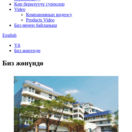
Көп берилүүчү суроолор
Video
Компаниянын видеосу
Products Video
Биз менен байланыш
English
Үй
Биз жөнүндө
Биз жөнүндө