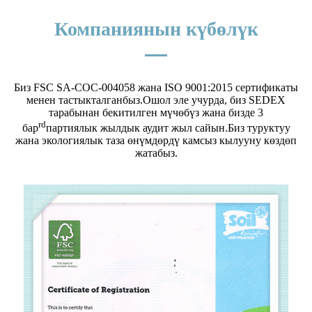
Компаниянын күбөлүк
Биз FSC SA-COC-004058 жана ISO 9001:2015 сертификаты
менен тастыкталганбыз.Ошол эле учурда, биз SEDEX
тарабынан бекитилген мүчөбүз жана бизде 3
rd
бар
партиялык жылдык аудит жыл сайын.Биз туруктуу
жана экологиялык таза өнүмдөрдү камсыз кылууну көздөп
жатабыз.