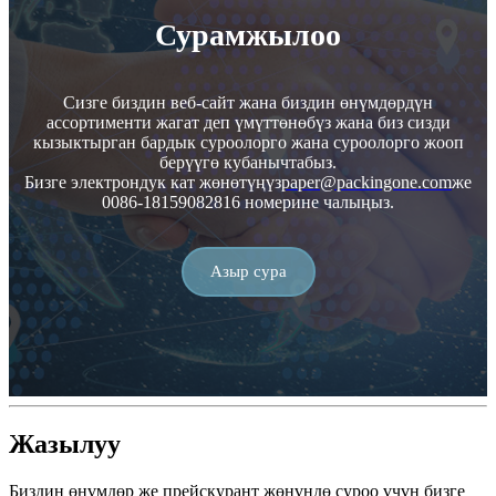
Сурамжылоо
Сизге биздин веб-сайт жана биздин өнүмдөрдүн
ассортименти жагат деп үмүттөнөбүз жана биз сизди
кызыктырган бардык суроолорго жана суроолорго жооп
берүүгө кубанычтабыз.
Бизге электрондук кат жөнөтүңүз
paper@packingone.com
же
0086-18159082816 номерине чалыңыз.
Азыр сура
Жазылуу
Биздин өнүмдөр же прейскурант жөнүндө суроо үчүн бизге