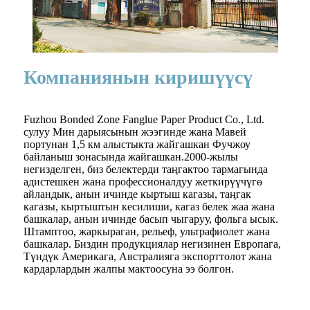
Компаниянын киришүүсү
Fuzhou Bonded Zone Fanglue Paper Product Co., Ltd.
сулуу Мин дарыясынын жээгинде жана Мавей
портунан 1,5 км алыстыкта ​​жайгашкан Фучжоу
байланыш зонасында жайгашкан.2000-жылы
негизделген, биз белектерди таңгактоо тармагында
адистешкен жана профессионалдуу жеткирүүчүгө
айландык, анын ичинде кыртыш кагазы, таңгак
кагазы, кыртыштын кесилиши, кагаз белек жаа жана
башкалар, анын ичинде басып чыгаруу, фольга ысык.
Штамптоо, жаркыраган, рельеф, ультрафиолет жана
башкалар. Биздин продукциялар негизинен Европага,
Түндүк Америкага, Австралияга экспорттолот жана
кардарлардын жалпы мактоосуна ээ болгон.