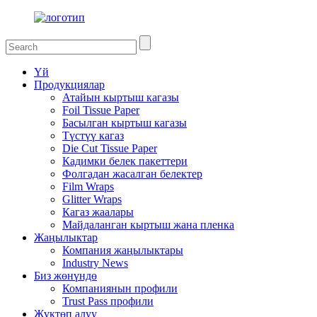
Үй
Продукциялар
Атайын кыртыш кагазы
Foil Tissue Paper
Басылган кыртыш кагазы
Түстүү кагаз
Die Cut Tissue Paper
Кадимки белек пакеттери
Фолгадан жасалган белектер
Film Wraps
Glitter Wraps
Кагаз жаалары
Майдаланган кыртыш жана пленка
Жаңылыктар
Компания жаңылыктары
Industry News
Биз жөнүндө
Компаниянын профили
Trust Pass профили
Жүктөп алуу