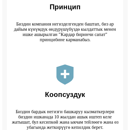
Принцип
Биздин компания негизделгенден баштап, биз ар
дайым күнүмдүк өндүрүшүбүздө кылдаттык менен
ишке ашырылган "Кардар биринчи сапат"
принцибине карманабыз.
Коопсуздук
Биздин бардык негизги башкаруу кызматкерлери
биздин ишканада 10 жылдан ашык иштеп келе
жатышат, бул кесипкөй жана ыкчам тейлөөгө жана өз
убагында жеткирүүгө кепилдик берет.