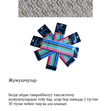
Жумушчулар
Бизде абдан тажрыйбалуу таңгактоочу
жумушчулардын тобу бар, алар бир пачкада 2 түстөн
30 түскө чейин таңгак ала алышат.