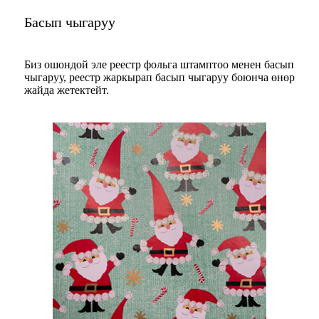
Басып чыгаруу
Биз ошондой эле реестр фольга штамптоо менен басып
чыгаруу, реестр жаркырап басып чыгаруу боюнча өнөр
жайда жетектейт.