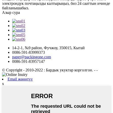
электрондук почтаңызды калтырыңыз, биз 24 сааттын ичинде
байланышабыз.
Азыр сура
14-2-1, №9 район, Фучжоу, 350015, Кытай
0086-591-83999373
paper@packingone.com
0086-591-83957147
© Copyright - 2010-2022 : Бардык укуктар корголгон.
- -
Email жөнөтүү
x