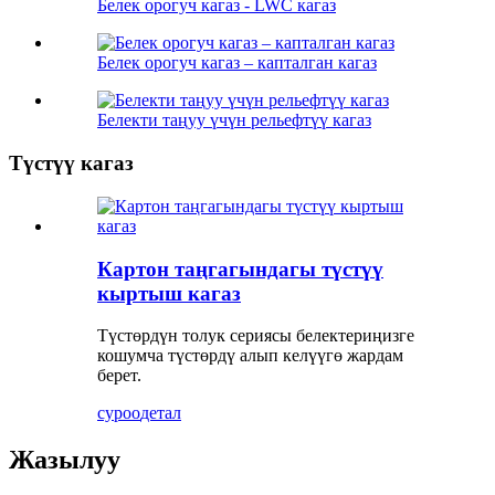
Белек орогуч кагаз - LWC кагаз
Белек орогуч кагаз – капталган кагаз
Белекти таңуу үчүн рельефтүү кагаз
Түстүү кагаз
Картон таңгагындагы түстүү
кыртыш кагаз
Түстөрдүн толук сериясы белектериңизге
кошумча түстөрдү алып келүүгө жардам
берет.
суроо
детал
Жазылуу