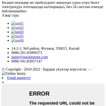
Биздин өнүмдөр же прейскурант жөнүндө суроо үчүн бизге
электрондук почтаңызды калтырыңыз, биз 24 сааттын ичинде
байланышабыз.
Азыр сура
14-2-1, №9 район, Фучжоу, 350015, Кытай
0086-591-83999373
paper@packingone.com
0086-591-83957147
© Copyright - 2010-2022 : Бардык укуктар корголгон.
- -
Email жөнөтүү
x