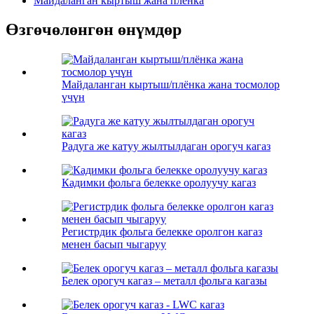
Майдаланган кыртыш жана пленка
Өзгөчөлөнгөн өнүмдөр
Майдаланган кыртыш/плёнка жана тосмолор
үчүн
Радуга же катуу жылтылдаган орогуч кагаз
Кадимки фольга белекке оролуучу кагаз
Регистрдик фольга белекке оролгон кагаз
менен басып чыгаруу
Белек орогуч кагаз – металл фольга кагазы