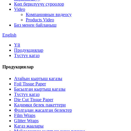
Көп берилүүчү суроолор
Video
Компаниянын видеосу
Products Video
Биз менен байланыш
English
Үй
Продукциялар
Түстүү кагаз
Продукциялар
Атайын кыртыш кагазы
Foil Tissue Paper
Басылган кыртыш кагазы
Түстүү кагаз
Die Cut Tissue Paper
Кадимки белек пакеттери
Фолгадан жасалган белектер
Film Wraps
Glitter Wraps
Кагаз жаалары