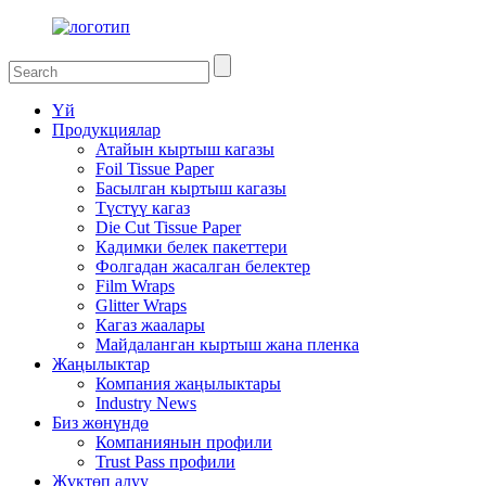
Үй
Продукциялар
Атайын кыртыш кагазы
Foil Tissue Paper
Басылган кыртыш кагазы
Түстүү кагаз
Die Cut Tissue Paper
Кадимки белек пакеттери
Фолгадан жасалган белектер
Film Wraps
Glitter Wraps
Кагаз жаалары
Майдаланган кыртыш жана пленка
Жаңылыктар
Компания жаңылыктары
Industry News
Биз жөнүндө
Компаниянын профили
Trust Pass профили
Жүктөп алуу